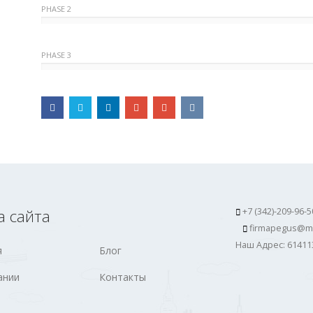
PHASE 2
PHASE 3
а сайта
+7 (342)-209-96-5
firmapegus@ma
Наш Адрес: 61411
я
Блог
ании
Контакты