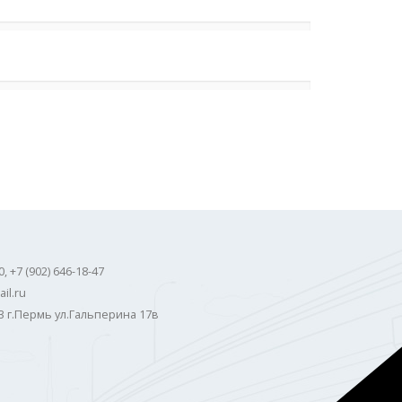
0, +7 (902) 646-18-47
il.ru
3 г.Пермь ул.Гальперина 17в