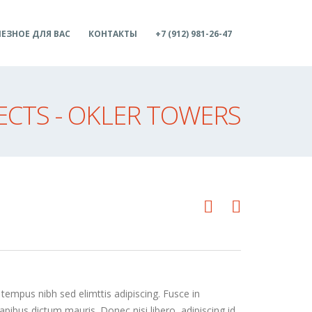
ЕЗНОЕ ДЛЯ ВАС
КОНТАКТЫ
+7 (912) 981-26-47
ECTS - OKLER TOWERS
 tempus nibh sed elimttis adipiscing. Fusce in
apibus dictum mauris. Donec nisi libero, adipiscing id