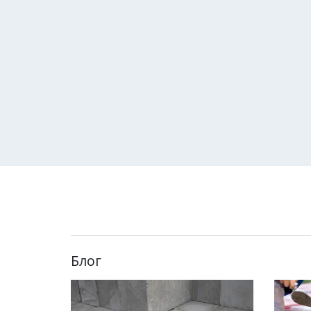
Плиты ОСП
С момента создания первой плиты OSB
плита)
прошло 30 лет. Этот материал 
граждан Канады, США и Европы.у.
Читать далее »
Блог