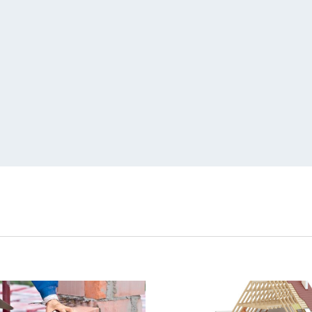
, сокращенное название которой на русском языке звучит как
О
был разработан в эпоху массового строительства сборных карк