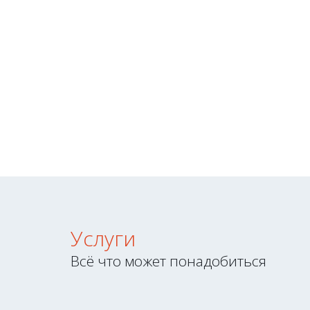
Сухие смеси для кладки кирпича, цветны
Мраморная крошка различных фракций д
Сетки кладочные. Утеплитель керамзит
Трубы асбоцементные. Пиломатериал ,О
ЧИТАТЬ О КОМПАНИИ
Услуги
Всё что может понадобиться
Строительные Блоки