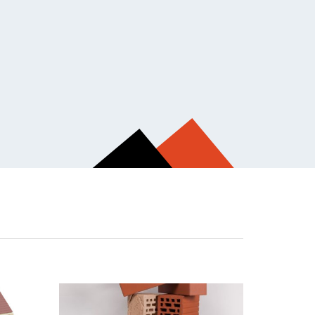
СП (ориентированная стружечная
асных домиков. Сегодня в них живут миллионы