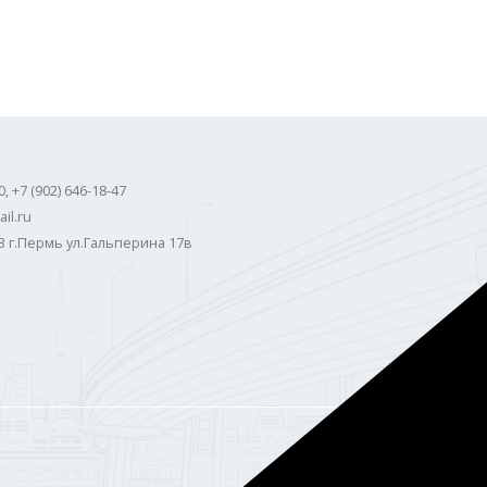
0, +7 (902) 646-18-47
il.ru
3 г.Пермь ул.Гальперина 17в